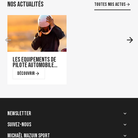
Nos actualités
Toutes nos actus
Les équipements de
pilote automobile
qui font la
Découvrir
différence en course
Newsletter
Suivez-nous
Quelle homologation
choisir pour votre
Michaël Mazuin Sport