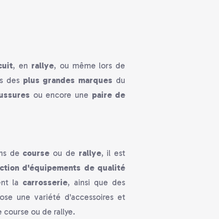
cuit
, en
rallye
, ou même lors de
us des
plus grandes marques
du
ussures
ou encore une
paire de
ons de
course
ou de
rallye
, il est
ction d'équipements de qualité
ent la
carrosserie
, ainsi que des
ose une variété d'accessoires et
e course ou de rallye.