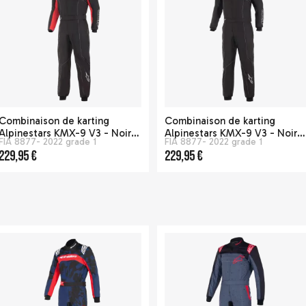
Combinaison de karting
Combinaison de karting
Alpinestars KMX-9 V3 - Noir /
Alpinestars KMX-9 V3 - Noir /
FIA 8877- 2022 grade 1
FIA 8877- 2022 grade 1
rouge / Blanc
Blanc
229,95 €
229,95 €