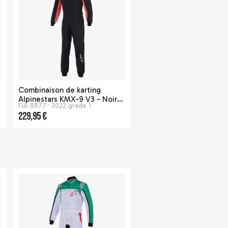
Combinaison de karting
Alpinestars KMX-9 V3 - Noir /
FIA 8877- 2022 grade 1
Rouge Fluo
229,95 €