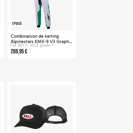
Épuisé
Combinaison de karting
c
Alpinestars KMX-9 V3 Graphic
FIA 8877- 2022 grade 1
6 - Noir Blanc Vert fluo
269,95 €