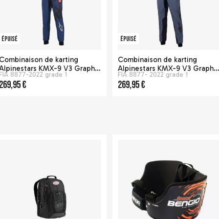
Épuisé
Épuisé
Combinaison de karting
Combinaison de karting
Alpinestars KMX-9 V3 Graphic
Alpinestars KMX-9 V3 Graphi
FIA 8877-2022 grade 1
FIA 8877- 2022 grade 1
5 - Bleu / noir
6 - Noir / Rouge
269,95 €
269,95 €