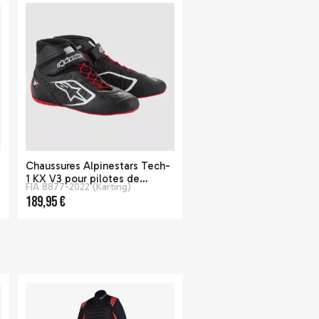
Chaussures Alpinestars Tech-
1 KX V3 pour pilotes de
FIA 8877-2022 (Karting)
karting - Noir / Rouge
189,95 €