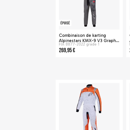
Épuisé
Combinaison de karting
Alpinestars KMX-9 V3 Graphic
FIA 8877-2022 grade 1
5 - Gris / Noir
269,95 €