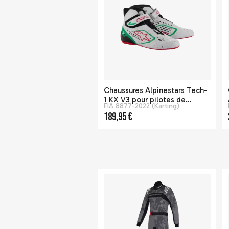
Chaussures Alpinestars Tech-
1 KX V3 pour pilotes de
FIA 8877-2022 (Karting)
karting - Blanc / Vert Fluo
189,95 €