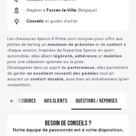
Magasin à
Fosses-la-Ville
(Belgique)
Conseils
et guides d'achat
Les chaussures Sparco K-Prime sont conçues pour offrir aux
pilotes de karting un
maximum de précision
et de
confort
à
chaque session. Inspirées de l’expertise Sparco en sport
automobile, elles allient
légèreté, adhérence
et
maintien
pour une utilisation optimale sur la piste.
Développées dans un esprit de
performance
, elles permettent
de garder
un excellent ressenti des pédales
tout en
assurant un
confort durable,
aussi bien en entraînement qu’en
compétition.
us
Accessoires
Avis clients
Questions / Réponses
Besoin de conseils ?
Notre équipe de passionnés est à votre disposition.