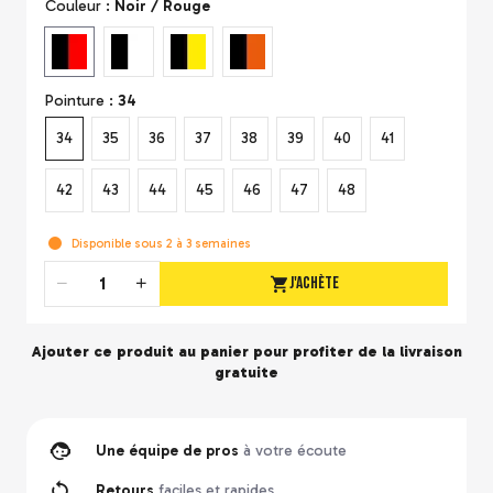
Couleur :
Noir / Rouge
Pointure :
34
34
35
36
37
38
39
40
41
42
43
44
45
46
47
48
Disponible sous 2 à 3 semaines
J'achète
Quantité
Ajouter ce produit au panier pour profiter de la
livraison
gratuite
Une équipe de pros
à votre écoute
Retours
faciles et rapides