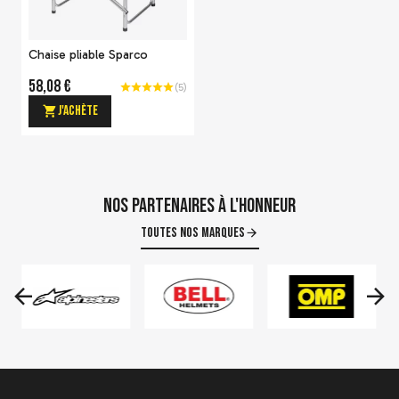
Tech-1 KX V3 pour pilotes
FIA 8877-2022 (Karting)
de karting
189,95 €
Chaise pliable Sparco
Voir le détail
58,08 €
(
5
)
J'achète
Nos partenaires à l'honneur
Toutes nos marques