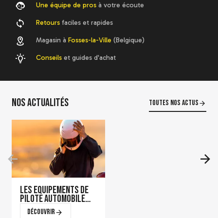
Une équipe de pros
à votre écoute
Retours
faciles et rapides
Magasin à
Fosses-la-Ville
(Belgique)
Conseils
et guides d'achat
Nos actualités
Toutes nos actus
Les équipements de
pilote automobile
qui font la
Découvrir
différence en course