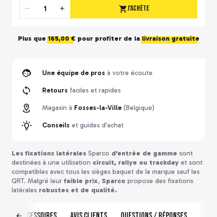
J'achète
Quantité
Plus que
165,00 €
pour profiter de la
livraison gratuite
Une équipe de pros
à votre écoute
Retours
faciles et rapides
Magasin à
Fosses-la-Ville
(Belgique)
Conseils
et guides d'achat
Les fixations latérales
Sparco
d’entrée de gamme
sont
destinées à une utilisation
circuit, rallye ou trackday
et sont
compatibles avec tous les sièges baquet de la marque sauf les
QRT. Malgré leur
faible prix
,
Sparco
propose des fixations
latérales
robustes et de qualité.
us
Accessoires
Avis clients
Questions / Réponses