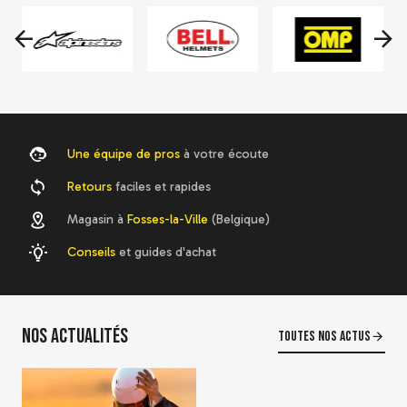
Siège baquet Sparco Evo
QRT
507,52 €
634,40 €
Voir le détail
Une équipe de pros
à votre écoute
Retours
faciles et rapides
Magasin à
Fosses-la-Ville
(Belgique)
Conseils
et guides d'achat
-20 %
Bac à casques Sparco en
cuir
72,60 €
90,75 €
(
4
)
Nos actualités
Toutes nos actus
J'achète