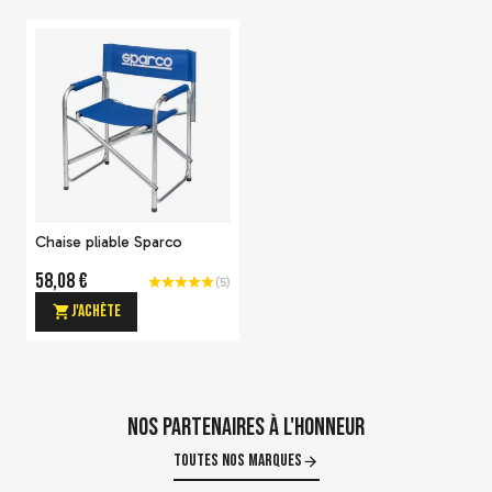
-20 %
Siège baquet Sparco Grid
405,59 €
506,99 €
J'achète
Chaise pliable Sparco
58,08 €
(
5
)
J'achète
Nos partenaires à l'honneur
-20 %
Toutes nos marques