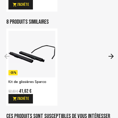
J'achète
8 produits similaires
Kit de glissières Sparco
-20 %
52,03 €
J'achète
Kit de glissières Sparco
41,62 €
52,03 €
J'achète
Ces produits sont susceptibles de vous intéresser