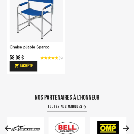
Caleçon Sparco RW-4
-20 %
89,54 €
Gants Sparco Arrow+ FIA
Voir le détail
8856-2018
FIA 8856-2018
150,04 €
187,55 €
Chaise pliable Sparco
Voir le détail
58,08 €
(
5
)
J'achète
Nos partenaires à l'honneur
Cagoule Sparco RW-4
Toutes nos marques
48,40 €
J'achète