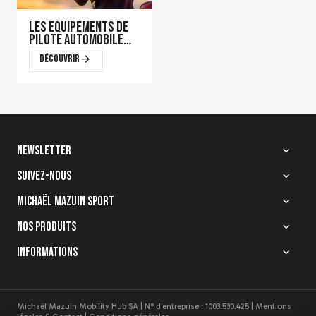
Les équipements de
pilote automobile
qui font la
Découvrir
différence en course
Newsletter
Suivez-nous
Quelle homologation
choisir pour votre
Michaël Mazuin Sport
casque de karting ?
Découvrir
Nos produits
Informations
Michaël Mazuin Mobility Hub SA | N° d'entreprise : 1003.530.425 |
Mentions