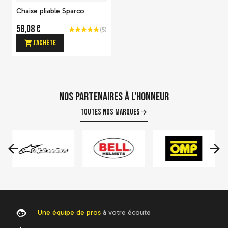
Chaise pliable Sparco
58,08 €
(
5
)
J'achète
Sac Sparco Travel
Nos partenaires à l'honneur
131,89 €
Toutes nos marques
Voir le détail
Une équipe de pros
à votre écoute