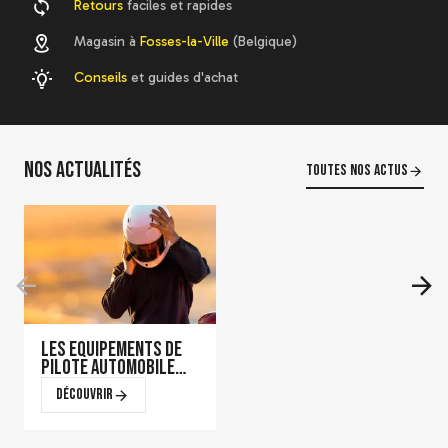
Retours
faciles et rapides
Caleçon Sparco RW-4
Magasin à
Fosses-la-Ville
(Belgique)
89,54 €
Conseils
et guides d'achat
Voir le détail
Nos actualités
Toutes nos actus
Les équipements de
pilote automobile
qui font la
Découvrir
différence en course