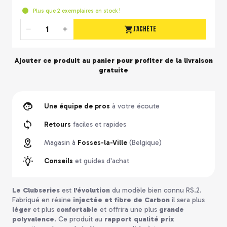
Plus que
2
exemplaires en stock !
J'achète
Quantité
Ajouter ce produit au panier pour profiter de la
livraison
gratuite
Une équipe de pros
à votre écoute
Retours
faciles et rapides
Magasin à
Fosses-la-Ville
(Belgique)
Conseils
et guides d'achat
Le Clubseries
est
l’évolution
du modèle bien connu RS.2.
Fabriqué en résine
injectée et fibre de Carbon
il sera plus
léger
et plus
confortable
et offrira une plus
grande
polyvalence
. Ce produit au
rapport qualité prix