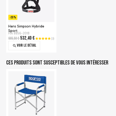
Visière DSAF SE07 pour
casque Bell
-20 %
121,00 €
Voir le détail
Hans Simpson Hybride
Sport
FIA 8856-2018
532,40 €
665,50 €
(
3
)
Voir le détail
Ces produits sont susceptibles de vous intéresser
Chaussettes OMP
homologuées FIA
FIA 8856-2000
30,25 €
Voir le détail