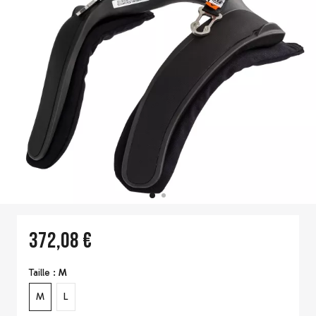
372,08 €
Taille :
M
M
L