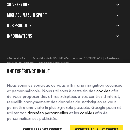
Suivez-nous
Quelle homologation
choisir pour votre
Michaël Mazuin Sport
casque de karting ?
Découvrir
Nos produits
Informations
Michaël Mazuin Mobility Hub SA | N° d'entreprise : 1003.530.425 |
Mentions
légales & Contact
|
Conditions générales
Conditions d'utilisation du site web
|
Cookies
|
Données personnelles
|
Une expérience unique
Traitement de vos données par Google
© Copyright 2023-2026 -
E-net Business
, accélérateur d'e-commerce pour
commerçants, indépendants & PME
Nous sommes soucieux de vous offrir une navigation sécurisée
et personnalisable. Nous utilisons à cette fin des
cookies
afin
de vous proposer des offres adaptées à vos centres d’intérêt,
recueillir anonymement des données de statistiques et vous
permettre une visite la plus agréable possible. Google pourrait
utiliser vos
données personnelles
et les
cookies
afin de
personnaliser ses publicités.
Configurer vos cookies
Accepter tous les cookies