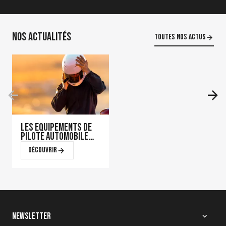
Nos actualités
Toutes nos actus
Les équipements de
pilote automobile
qui font la
Découvrir
différence en course
Newsletter