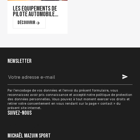
Les équipements de
pilote automobile
qui font la
Découvrir
différence en course
Newsletter
Votre
Quelle homologation
adresse
choisir pour votre
e-
casque de karting ?
mail
Par l'encodage de vos données et l'envoi du présent formulaire, vous
Découvrir
reconnaissez avoir pris connaissance et accepté notre politique de
protection
des données personnelles
. Vous pouvez à tout moment exercer vos droits et
retirer votre consentement en vous rendant sur la page « contact » du
présent site internet.
Suivez-nous
Michaël Mazuin Sport