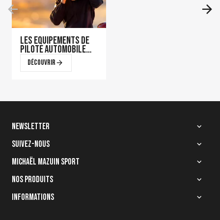
Les équipements de
pilote automobile
qui font la
Découvrir
différence en course
Newsletter
Suivez-nous
Quelle homologation
choisir pour votre
Michaël Mazuin Sport
casque de karting ?
Découvrir
Nos produits
Informations