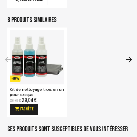
8 produits similaires
Combinaison de karting
Alpinestars KMX-9 V2
CIK - FIA
-20 %
104,97 €
(
12
)
Kit de nettoyage trois en un
Voir le détail
pour casque
29,04 €
36,30 €
J'achète
Ces produits sont susceptibles de vous intéresser