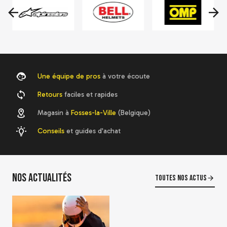
87,12 €
108,90 €
Voir le détail
Une équipe de pros
à votre écoute
Retours
faciles et rapides
Sac à casque Bell
Magasin à
Fosses-la-Ville
(Belgique)
-20 %
78,65 €
Conseils
et guides d'achat
Aération centrale pour
J'achète
casque Bell
33,88 €
42,35 €
J'achète
Nos actualités
Toutes nos actus