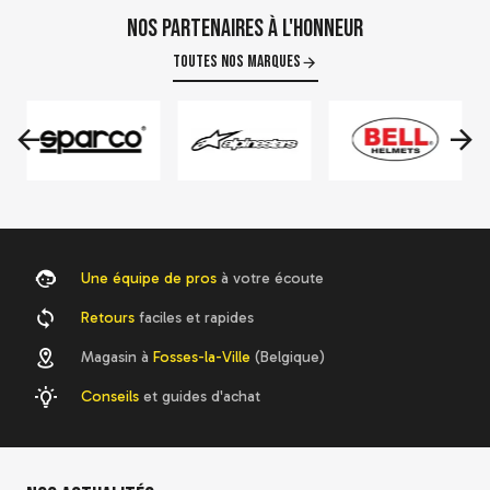
Nos partenaires à l'honneur
Toutes nos marques
-20 %
Casque Sparco X-Pro
ECE 22-06
106,48 €
133,10 €
Voir le détail
Une équipe de pros
à votre écoute
Retours
faciles et rapides
Magasin à
Fosses-la-Ville
(Belgique)
Conseils
et guides d'achat