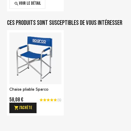
Voir le détail
Ces produits sont susceptibles de vous intéresser
-20 %
Casque intégral Bell RS7-K
Carbon pour karting
1 210,00 €
1 512,50 €
Chaise pliable Sparco
Voir le détail
58,08 €
(
5
)
J'achète