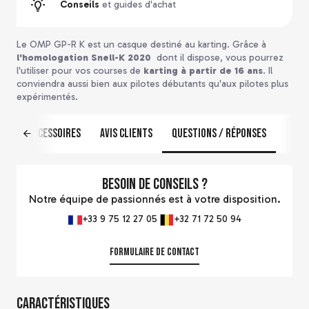
Conseils
et guides d'achat
Le OMP GP-R K est un casque destiné au karting. Grâce à
l'homologation Snell-K 2020
dont il dispose, vous pourrez
l'utiliser pour vos courses de
karting à partir de 16 ans
. Il
conviendra aussi bien aux pilotes débutants qu'aux pilotes plus
expérimentés.
us
Accessoires
Avis clients
Questions / Réponses
Besoin de conseils ?
Notre équipe de passionnés est à votre disposition.
+33 9 75 12 27 05
+32 71 72 50 94
Formulaire de contact
Caractéristiques