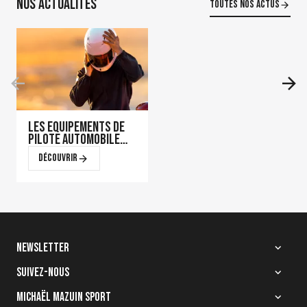
Nos actualités
Toutes nos actus
Les équipements de
pilote automobile
qui font la
Découvrir
différence en course
Newsletter
Suivez-nous
Quelle homologation
choisir pour votre
Michaël Mazuin Sport
casque de karting ?