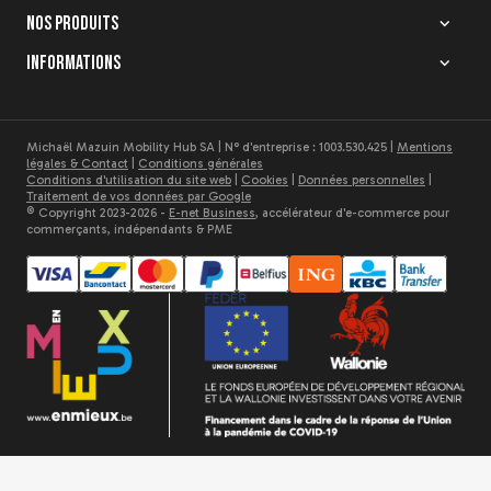
Découvrir
Nos produits
Informations
Michaël Mazuin Mobility Hub SA | N° d'entreprise : 1003.530.425 |
Mentions
légales & Contact
|
Conditions générales
Conditions d'utilisation du site web
|
Cookies
|
Données personnelles
|
Traitement de vos données par Google
© Copyright 2023-2026 -
E-net Business
, accélérateur d'e-commerce pour
commerçants, indépendants & PME